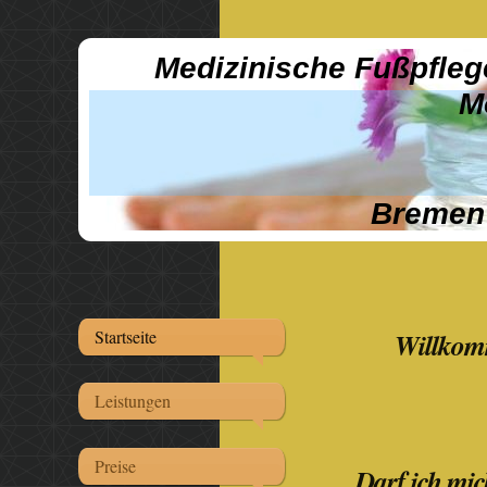
Medizinische
M
Bremen
Startseite
Willkom
Leistungen
Preise
Darf ich mic