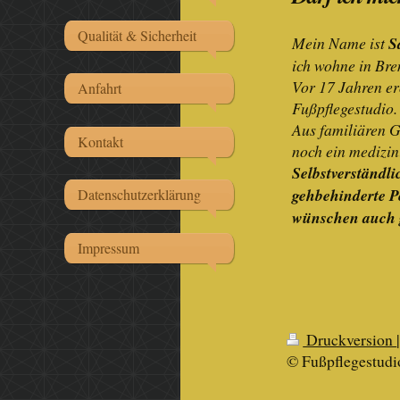
Qualität & Sicherheit
Mein Name ist
S
ich wohne in Br
Vor 17 Jahren er
Anfahrt
Fußpflegestudio.
Aus familiären G
Kontakt
noch ein medizin
Selbstverständli
gehbehinderte P
Datenschutzerklärung
wünschen auch 
Impressum
Druckversion
© Fußpflegestudi