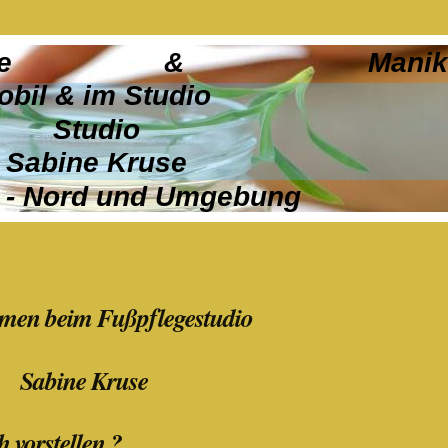
 Fußpflege & Manik
obil & im Studio
Studio
Sabine Kruse
 - Nord und Umgebung
men beim Fußpflegestudio
Sabine Kruse
h vorstellen ?